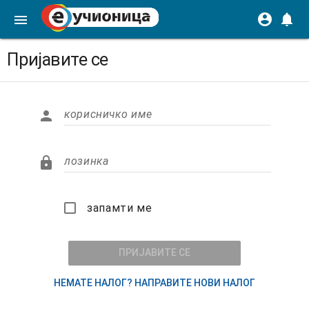
account_circle
notifications
menu
Пријавите се

корисничко име

лозинка
запамти ме
запамти ме
ПРИЈАВИТЕ СЕ
НЕМАТЕ НАЛОГ? НАПРАВИТЕ НОВИ НАЛОГ