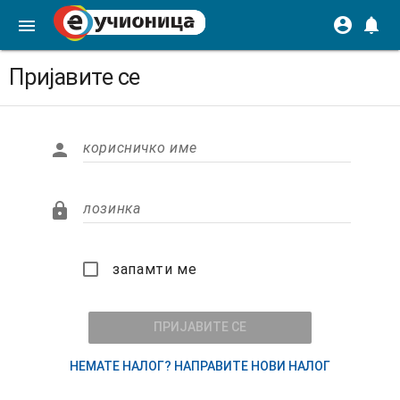
account_circle
notifications
menu
Пријавите се

корисничко име

лозинка
запамти ме
запамти ме
ПРИЈАВИТЕ СЕ
НЕМАТЕ НАЛОГ? НАПРАВИТЕ НОВИ НАЛОГ