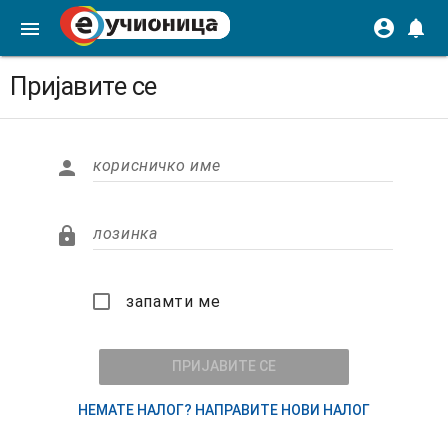
account_circle
notifications
menu
Пријавите се

корисничко име

лозинка
запамти ме
запамти ме
ПРИЈАВИТЕ СЕ
НЕМАТЕ НАЛОГ? НАПРАВИТЕ НОВИ НАЛОГ