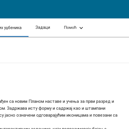

Задаци
Помоћ
их уџбеника
ен са новим Планом наставе и учења за први разред и
ком. Задржава исту форму и садржај као и штампани
су јасно означени одговарајућим иконицама и повезани са
интерактивним задацима, који подразумевају бојење,