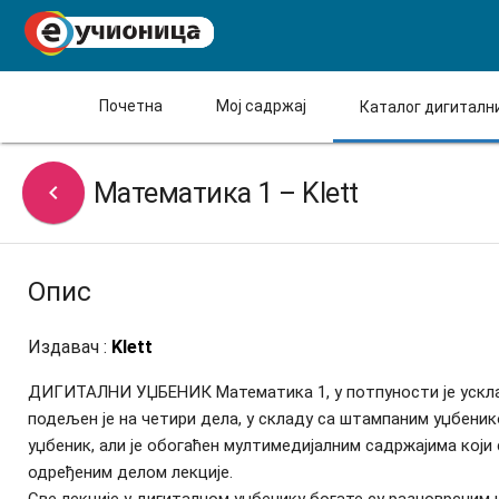
Почетна
Мој садржај
Каталог дигиталн
Математика 1 – Klett

Опис
Издавач :
Klett
ДИГИТАЛНИ УЏБЕНИК Математика 1, у потпуности је усклађ
подељен је на четири дела, у складу са штампаним уџбени
уџбеник, али је обогаћен мултимедијалним садржајима који 
одређеним делом лекције.
Све лекције у дигиталном уџбенику богате су разноврсним 