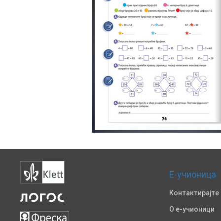
Е-учионица
Контактирајте
O е-учионици