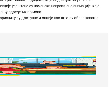
екције уврштене су наменски направљене анимације, које
вању одређених појмова.
кориснику су доступне и опције као што су обележавање