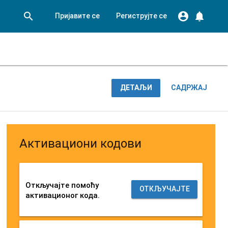

account_circle
notifications
Пријавите се
Региструјте се
Search
ДЕТАЉИ
САДРЖАЈ
Активациони кодови
Откључајте помоћу
ОТКЉУЧАЈТЕ
активационог кода.