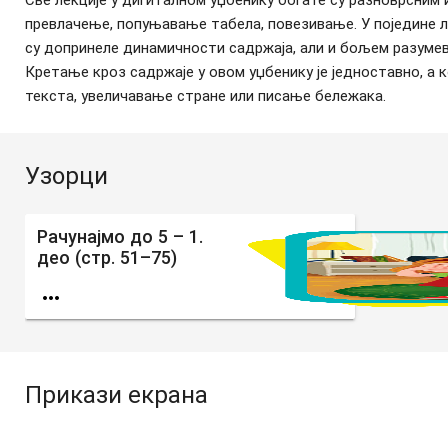
превлачење, попуњавање табела, повезивање. У поједине л
су допринеле динамичности садржаја, али и бољем разуме
Кретање кроз садржаје у овом уџбенику је једноставно, а 
текста, увеличавање стране или писање бележака.
Узорци
Рачунајмо до 5 – 1.
део (стр. 51–75)

Прикази екрана